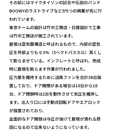
その前にはマイクタイソンの試合や伝説のバンド
BOOWYのラストライブなどが5つの興業が先に行
われています。
東京ドームの設計は竹中工務店・日建設計で工事
は竹中工務店が施工されています。
屋根は空気膜構造と呼ばれるもので、内部の空気
圧を外部よりも 0.3%（3
ヘクトパスカル
）高くし
て膨らませている。インフレートと呼ばれ、完成
時に屋根を膨らます作業が行われました。
圧力差を維持するために送風ファンを合計36台設
置しており、ドア開閉がある場合は10台から18
台、ドア閉鎖時は2台を動作させて気圧を維持し
ます。出入り口には手動式
回転ドア
や
エアロック
が設置されており、
全面的なドア開放は与圧が抜けて屋根が潰れる原
因になるので出来ないようになっています。