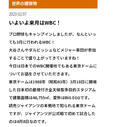
世界の建築物
2023.02.07
いよいよ来月はWBC！
プロ野球もキャンプインしましたが、なんといっ
ても3月に行われるWBC！
大谷さんやダルビッシュなどメジャー軍団が参加
することで盛り上がってきていますね！
今日は日本でのWBC開催地でもある東京ドームに
ついてお話をさせていただきます。
東京ドームは
1988年
（昭和63年）3月18日に開場
した
日本
初の屋根付き全天候型多目的スタジアム
で
建築面積は46,755㎡、愛称はBIG EGGです。
読売ジャイアンツの本拠地で知られる東京ドーム
ですが、ジャイアンツが公式戦で初めて試合した
のは4月8日なのです。